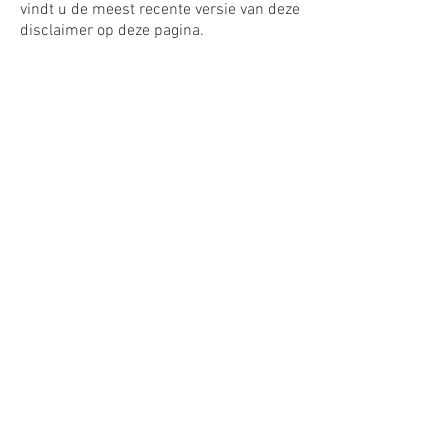
vindt u de meest recente versie van deze
disclaimer op deze pagina.
CONTACT
info@pannenkoekenpeter.be
0479 90 36 81
0477 72 88 24
AFHAALADRES
SINT JORISLAAN 57
3540 SCHULEN
HERK-DE-STAD
BESTELLINGEN
order@pannenkoekenpeter.be
OPENINGSUREN
OPENINGSUREN VOOR AFHALING
ENKEL NA BESTELLING